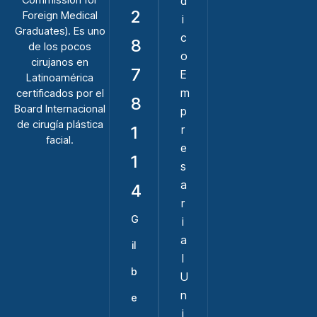
d
2
Foreign Medical
i
Graduates). Es uno
c
8
de los pocos
o
cirujanos en
7
E
Latinoamérica
m
certificados por el
8
Board Internacional
p
de cirugía plástica
1
r
facial.
e
1
s
a
4
r
G
i
a
il
l
b
U
n
e
i