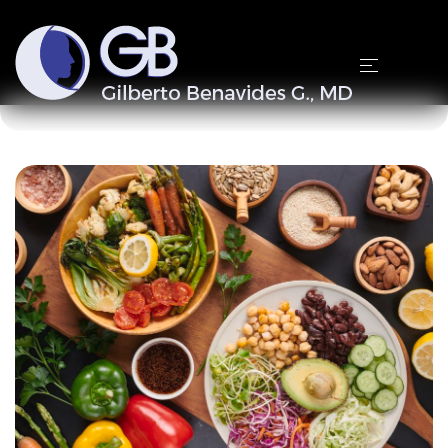
Home
Blog
Info@cirujanoplasticofacial.com