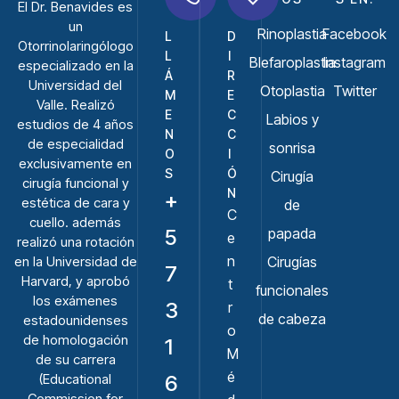
El
Dr. Benavides
es
un
Rinoplastia
Facebook
L
D
Otorrinolaringólogo
L
I
Blefaroplastia
Instagram
especializado en la
Á
R
Universidad del
Otoplastia
Twitter
M
E
Valle. Realizó
E
C
Labios y
estudios de 4 años
N
C
de especialidad
sonrisa
O
I
exclusivamente en
S
Ó
Cirugí­a
cirugía funcional y
N
+
estética de cara y
de
C
cuello. además
papada
5
e
realizó una rotación
n
Cirugías
en la Universidad de
7
Harvard, y aprobó
t
funcionales
los exámenes
3
r
de cabeza
estadounidenses
o
de homologación
1
M
de su carrera
é
(Educational
6
Commission for