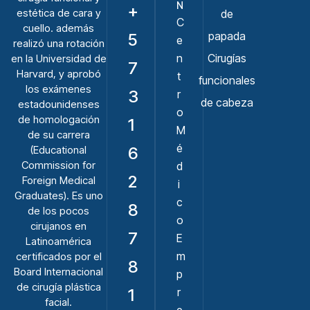
N
+
estética de cara y
de
C
cuello. además
papada
5
e
realizó una rotación
n
Cirugías
en la Universidad de
7
Harvard, y aprobó
t
funcionales
los exámenes
3
r
de cabeza
estadounidenses
o
de homologación
1
M
de su carrera
é
(Educational
6
Commission for
d
2
Foreign Medical
i
Graduates). Es uno
c
8
de los pocos
o
cirujanos en
7
E
Latinoamérica
m
certificados por el
8
Board Internacional
p
de cirugía plástica
1
r
facial.
e