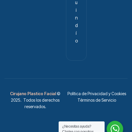
u
i
n
d
í
o
Cirujano Plastico Facial
©
Política de Privacidad y Cookies
2025. Todos los derechos
Términos de Servicio
reservados.
¿Necesitas ayuda?
Chatea con nosotros