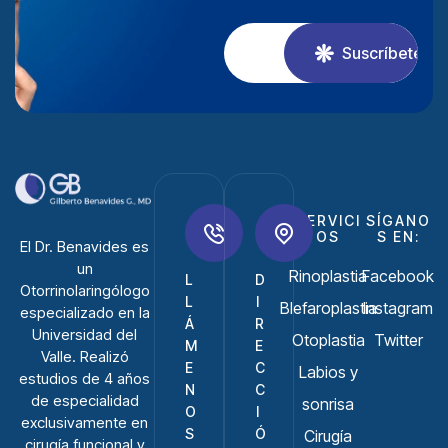
Suscríbete
SERVICI
SÍGANO
OS
S EN:
El
Dr. Benavides
es
un
Rinoplastia
Facebook
L
D
Otorrinolaringólogo
L
I
Blefaroplastia
Instagram
especializado en la
Á
R
Universidad del
Otoplastia
Twitter
M
E
Valle. Realizó
E
C
Labios y
estudios de 4 años
N
C
de especialidad
sonrisa
O
I
exclusivamente en
S
Ó
Cirugí­a
cirugía funcional y