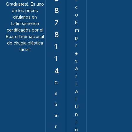
Graduates). Es uno
c
8
de los pocos
o
cirujanos en
7
E
Latinoamérica
m
certificados por el
8
Board Internacional
p
de cirugía plástica
1
r
facial.
e
1
s
a
4
r
G
i
a
il
l
b
U
n
e
i
r
n