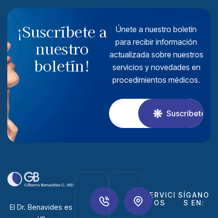
¡Suscríbete a
Únete a nuestro boletín
para recibir información
nuestro
actualizada sobre nuestros
boletín!
servicios y novedades en
procedimientos médicos.
Suscríbete
SERVICI
SÍGANO
OS
S EN:
El
Dr. Benavides
es
un