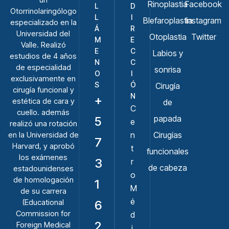
Rinoplastia
Facebook
L
D
Otorrinolaringólogo
L
I
Blefaroplastia
Instagram
especializado en la
Á
R
Universidad del
Otoplastia
Twitter
M
E
Valle. Realizó
E
C
Labios y
estudios de 4 años
N
C
de especialidad
sonrisa
O
I
exclusivamente en
S
Ó
Cirugí­a
cirugía funcional y
N
+
estética de cara y
de
C
cuello. además
papada
5
e
realizó una rotación
n
Cirugías
en la Universidad de
7
Harvard, y aprobó
t
funcionales
los exámenes
3
r
de cabeza
estadounidenses
o
de homologación
1
M
de su carrera
é
(Educational
6
Commission for
d
2
Foreign Medical
i