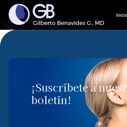
Inici
¡Suscríbete a nues
boletín!